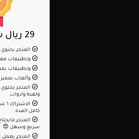
29 ريال سعودي
المتجر يحتوي 
وتطبيقات معد
وتطبيقات بمم
وألعاب بمميزات
ولعبة وادوات.
الاش
كامل المدة.
المتجر مايحتاج 
سريع وسهل 😍
المتجر يعمل عل