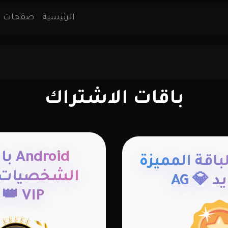
الرئيسية
صفحات 
باقات الاشتراك
droid
Andr الباقة المميزة
الشخصيات ا
د 💎 AG
 👑 VIP