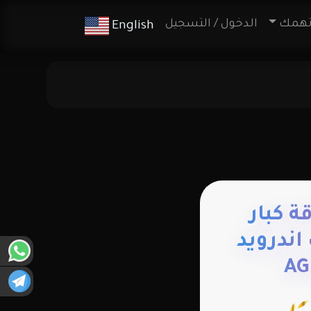
تهمك
الدخول / التسجيل
English
An باقة كبار
ندرويد
AG