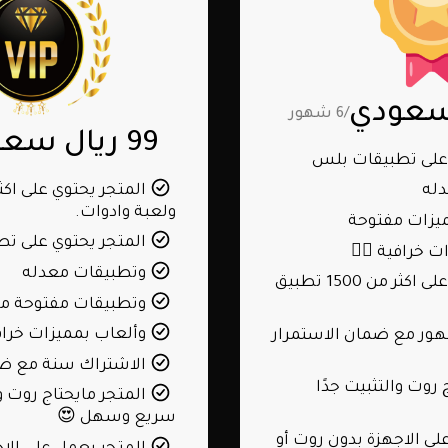
/6 شهور
99 ريال سعودي
على تطبيقات بلس
له
ولعبة وادوات.
يزات مفتوحة
المتجر يحتوي على ت
 خرافية 👍🏻
وتطبيقات معدله
المتجر يحتوي على اكثر من 1500 تطبيق
وتطبيقات مفتوحة مم
وألعاب بمميزات خرافي
تراك ٦ شهور مع ضمان الاستمرار
الاشتراك سنة مع ضم
روت والتثبيت جدًا
المتجر مايحتاج روت وا
سريع وسهل 😍
ى الاجهزة بدون روت أو